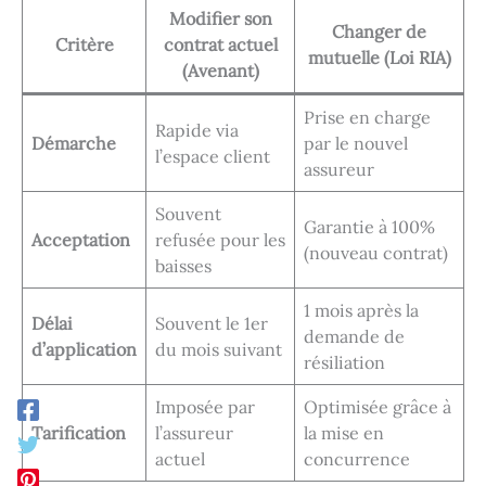
Modifier son
Changer de
Critère
contrat actuel
mutuelle (Loi RIA)
(Avenant)
Prise en charge
Rapide via
Démarche
par le nouvel
l’espace client
assureur
Souvent
Garantie à 100%
Acceptation
refusée pour les
(nouveau contrat)
baisses
1 mois après la
Délai
Souvent le 1er
demande de
d’application
du mois suivant
résiliation
Imposée par
Optimisée grâce à
Tarification
l’assureur
la mise en
actuel
concurrence