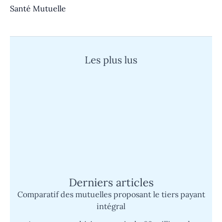
Santé Mutuelle
Les plus lus
Quand un cauchemar devient réalité :
l’histoire d’un super survivant face à
l’épreuve
Mutuelle Sp Santé : découvrez son
fonctionnement et les avantages du tiers
payant simplifié
Derniers articles
Comparatif des mutuelles proposant le tiers payant
intégral