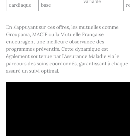
variable
cardiaque
base
requ
En s’appuyant sur ces offres, les mutuelles comme
Groupama, MACIF ou la Mutuelle Française
encouragent une meilleure observance des
programmes préventifs. Cette dynamique est
également soutenue par l’Assurance Maladie via le
parcours des soins coordonnés, garantissant à chaque
assuré un suivi optimal.