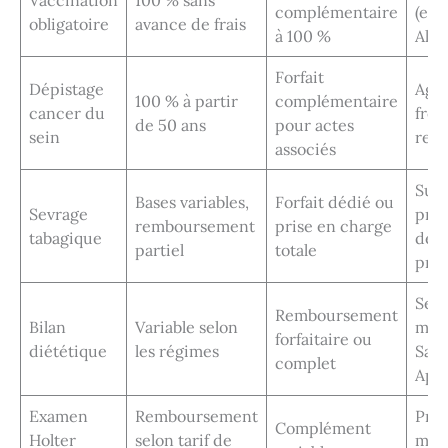
Vaccination
100 % sans
complémentaire
(ex :
obligatoire
avance de frais
à 100 %
Alli
Forfait
Dépistage
Age 
100 % à partir
complémentaire
cancer du
fré
de 50 ans
pour actes
sein
rec
associés
Sur
Bases variables,
Forfait dédié ou
Sevrage
prés
remboursement
prise en charge
tabagique
de
partiel
totale
pres
Selo
Remboursement
Bilan
Variable selon
mutu
forfaitaire ou
diététique
les régimes
Sant
complet
Apri
Examen
Remboursement
Pres
Complément
Holter
selon tarif de
méd