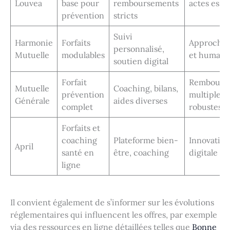
Louvea
base pour
remboursements
actes essen
prévention
stricts
Suivi
Harmonie
Forfaits
Approche 
personnalisé,
Mutuelle
modulables
et humain
soutien digital
Forfait
Rembours
Mutuelle
Coaching, bilans,
prévention
multiples 
Générale
aides diverses
complet
robustes
Forfaits et
coaching
Plateforme bien-
Innovation
April
santé en
être, coaching
digitale
ligne
Il convient également de s’informer sur les évolutions
réglementaires qui influencent les offres, par exemple
via des ressources en ligne détaillées telles que
Bonne