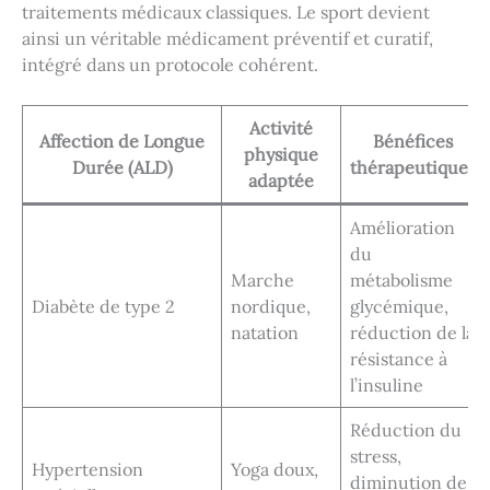
traitements médicaux classiques. Le sport devient
ainsi un véritable médicament préventif et curatif,
intégré dans un protocole cohérent.
Activité
Affection de Longue
Bénéfices
physique
Durée (ALD)
thérapeutiques
adaptée
Amélioration
du
Marche
métabolisme
Diabète de type 2
nordique,
glycémique,
natation
réduction de la
résistance à
l’insuline
Réduction du
stress,
Hypertension
Yoga doux,
diminution de