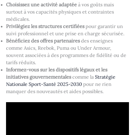
Choisissez une activité adaptée
à vos goûts mais
surtout à vos capacités physiques et contraintes
médicales.
Privilégiez les structures certifiées
pour garantir un
suivi professionnel et une prise en charge sécurisée.
Bénéficiez des offres partenaires
des enseignes
comme Asics, Reebok, Puma ou Under Armour,
souvent associées à des programmes de fidélité ou de
tarifs réduits.
Informez-vous sur les dispositifs légaux et les
initiatives gouvernementales
comme la
Stratégie
Nationale Sport-Santé 2025-2030
pour ne rien
manquer des nouveautés et aides possibles.