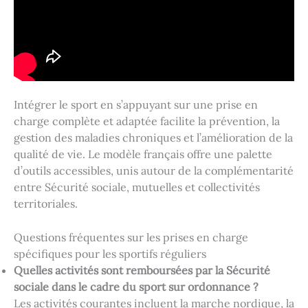
Intégrer le sport en s’appuyant sur une prise en
charge complète et adaptée facilite la prévention, la
gestion des maladies chroniques et l’amélioration de la
qualité de vie. Le modèle français offre une palette
d’outils accessibles, unis autour de la complémentarité
entre Sécurité sociale, mutuelles et collectivités
territoriales.
Questions fréquentes sur les prises en charge
spécifiques pour les sportifs réguliers
Quelles activités sont remboursées par la Sécurité
sociale dans le cadre du sport sur ordonnance ?
Les activités courantes incluent la marche nordique, la