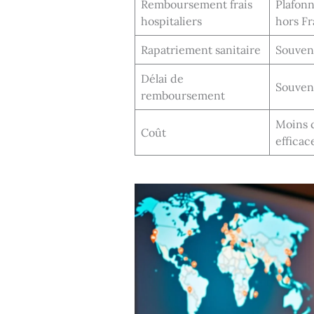
Remboursement frais
Plafonn
hospitaliers
hors F
Rapatriement sanitaire
Souven
Délai de
Souven
remboursement
Moins 
Coût
efficac