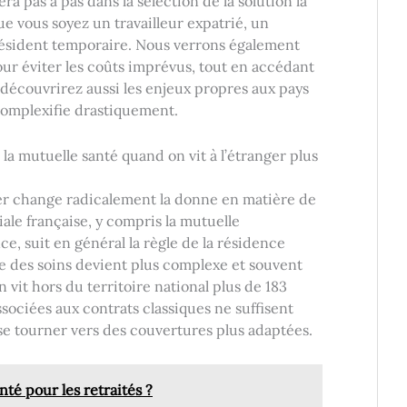
a pas à pas dans la sélection de la solution la
ue vous soyez un travailleur expatrié, un
 résident temporaire. Nous verrons également
r éviter les coûts imprévus, tout en accédant
s découvrirez aussi les enjeux propres aux pays
 complexifie drastiquement.
a mutuelle santé quand on vit à l’étranger plus
nger change radicalement la donne en matière de
iale française, y compris la mutuelle
, suit en général la règle de la résidence
rge des soins devient plus complexe et souvent
 vit hors du territoire national plus de 183
ssociées aux contrats classiques ne suffisent
 se tourner vers des couvertures plus adaptées.
té pour les retraités ?