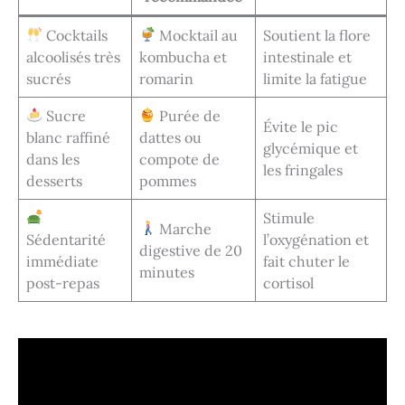
Cocktails
Mocktail au
Soutient la flore
alcoolisés très
kombucha et
intestinale et
sucrés
romarin
limite la fatigue
Sucre
Purée de
Évite le pic
blanc raffiné
dattes ou
glycémique et
dans les
compote de
les fringales
desserts
pommes
Stimule
Marche
Sédentarité
l’oxygénation et
digestive de 20
immédiate
fait chuter le
minutes
post-repas
cortisol