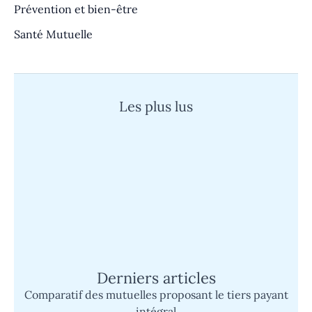
Prévention et bien-être
Santé Mutuelle
Les plus lus
Quand un cauchemar devient réalité :
l’histoire d’un super survivant face à
l’épreuve
Mutuelle Sp Santé : découvrez son
fonctionnement et les avantages du tiers
payant simplifié
Derniers articles
Comparatif des mutuelles proposant le tiers payant
intégral