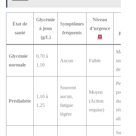
Glycémie
Niveau
État de
Symptômes
Action
à jeun
d’urgence
santé
fréquents
prioritai
(g/L)
Maintenir
Glycémie
0,70 à
Aucun
Faible
une hygiè
normale
1,10
de vie sai
Perte de
Souvent
Moyen
poids, repr
1,10 à
aucun,
Prédiabète
(Action
du sport,
1,25
fatigue
requise)
rééquilibr
légère
alimentair
Suivi méd