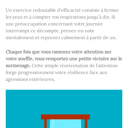
Un exercice redoutable d’efficacité consiste à fermer
les yeux et à compter vos respirations jusqu’à dix. Si
une préoccupation concernant votre journée
interrompt ce décompte, prenez-en note
mentalement et reprenez calmement à partir de un.
Chaque fois que vous ramenez votre attention sur
votre souffle, vous remportez une petite victoire sur le
surmenage.
Cette simple réorientation de l’attention
forge progressivement votre résilience face aux
agressions extérieures.