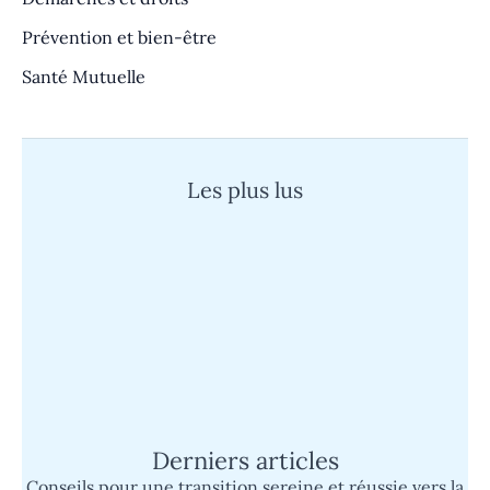
Prévention et bien-être
Santé Mutuelle
Les plus lus
Quand un cauchemar devient réalité :
l’histoire d’un super survivant face à
l’épreuve
Mutuelle Sp Santé : découvrez son
fonctionnement et les avantages du tiers
payant simplifié
Derniers articles
Conseils pour une transition sereine et réussie vers la