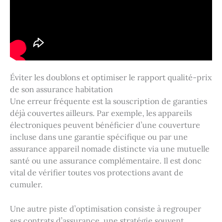
Éviter les doublons et optimiser le rapport qualité-prix
de son assurance habitation
Une erreur fréquente est la souscription de garanties
déjà couvertes ailleurs. Par exemple, les appareils
électroniques peuvent bénéficier d’une couverture
incluse dans une garantie spécifique ou par une
assurance appareil nomade distincte via une mutuelle
santé ou une assurance complémentaire. Il est donc
vital de vérifier toutes vos protections avant de
cumuler.
Une autre piste d’optimisation consiste à regrouper
ses contrats d’assurance, une stratégie souvent