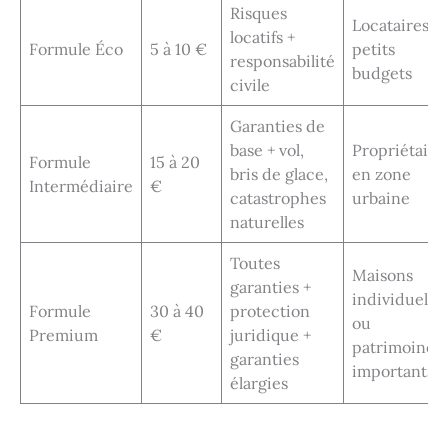
Risques
Locataires et
locatifs +
Formule Éco
5 à 10 €
petits
responsabilité
budgets
civile
Garanties de
base + vol,
Propriétaire
Formule
15 à 20
bris de glace,
en zone
Intermédiaire
€
catastrophes
urbaine
naturelles
Toutes
Maisons
garanties +
individuelles
Formule
30 à 40
protection
ou
Premium
€
juridique +
patrimoines
garanties
importants
élargies