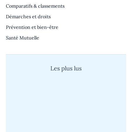
Comparatifs & classements
Démarches et droits
Prévention et bien-être
Santé Mutuelle
Les plus lus
Quand un cauchemar devient réalité :
l’histoire d’un super survivant face à
l’épreuve
Mutuelle Sp Santé : découvrez son
fonctionnement et les avantages du tiers
payant simplifié