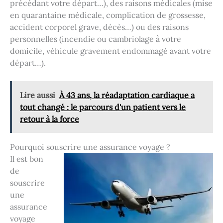
précédant votre départ…), des raisons médicales (mise
en quarantaine médicale, complication de grossesse,
accident corporel grave, décès…) ou des raisons
personnelles (incendie ou cambriolage à votre
domicile, véhicule gravement endommagé avant votre
départ…).
Lire aussi
À 43 ans, la réadaptation cardiaque a
tout changé : le parcours d'un patient vers le
retour à la force
Pourquoi souscrire une assurance voyage ?
Il est bon
de
souscrire
une
assurance
voyage