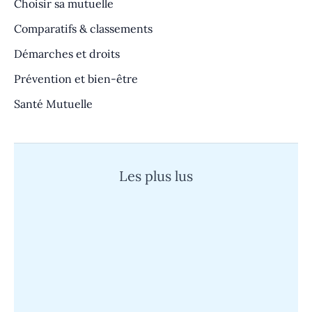
Choisir sa mutuelle
Comparatifs & classements
Démarches et droits
Prévention et bien-être
Santé Mutuelle
Les plus lus
Quand un cauchemar devient réalité :
l’histoire d’un super survivant face à
l’épreuve
Mutuelle Sp Santé : découvrez son
fonctionnement et les avantages du tiers