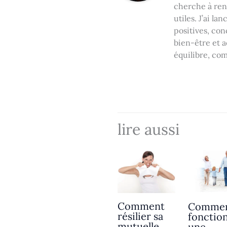
cherche à rendr
utiles. J’ai l
positives, co
bien-être et a
équilibre, com
lire aussi
Comment
Comme
résilier sa
fonctio
mutuelle
une