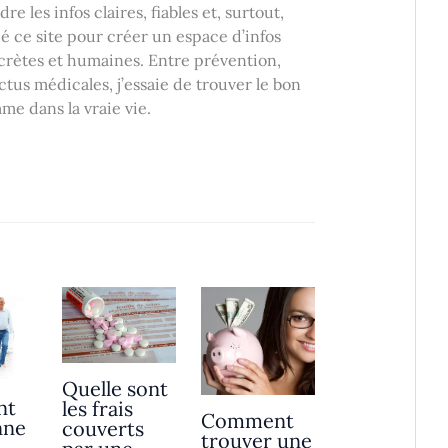
e les infos claires, fiables et, surtout,
ancé ce site pour créer un espace d’infos
ncrètes et humaines. Entre prévention,
ctus médicales, j’essaie de trouver le bon
me dans la vraie vie.
Quelle sont
nt
les frais
Comment
nne
couverts
trouver une