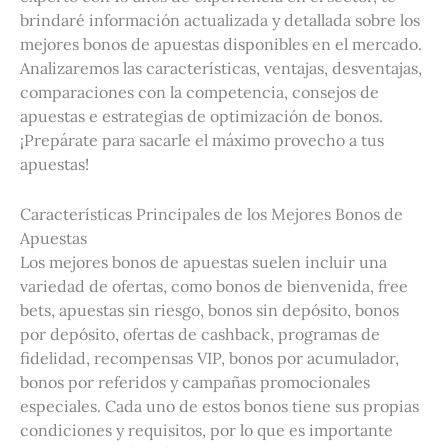
brindaré información actualizada y detallada sobre los
mejores bonos de apuestas disponibles en el mercado.
Analizaremos las características, ventajas, desventajas,
comparaciones con la competencia, consejos de
apuestas e estrategias de optimización de bonos.
¡Prepárate para sacarle el máximo provecho a tus
apuestas!
Características Principales de los Mejores Bonos de
Apuestas
Los mejores bonos de apuestas suelen incluir una
variedad de ofertas, como bonos de bienvenida, free
bets, apuestas sin riesgo, bonos sin depósito, bonos
por depósito, ofertas de cashback, programas de
fidelidad, recompensas VIP, bonos por acumulador,
bonos por referidos y campañas promocionales
especiales. Cada uno de estos bonos tiene sus propias
condiciones y requisitos, por lo que es importante