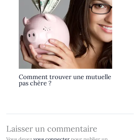
Comment trouver une mutuelle
pas chère ?
Laisser un commentaire
Vous devez
vous connecter
pour publier un