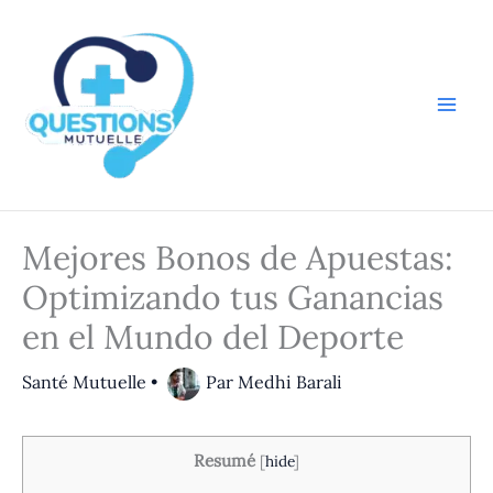
Aller
au
contenu
Mejores Bonos de Apuestas:
Optimizando tus Ganancias
en el Mundo del Deporte
Santé Mutuelle
•
Par
Medhi Barali
Resumé
[
hide
]