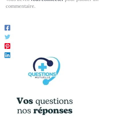
commentaire.