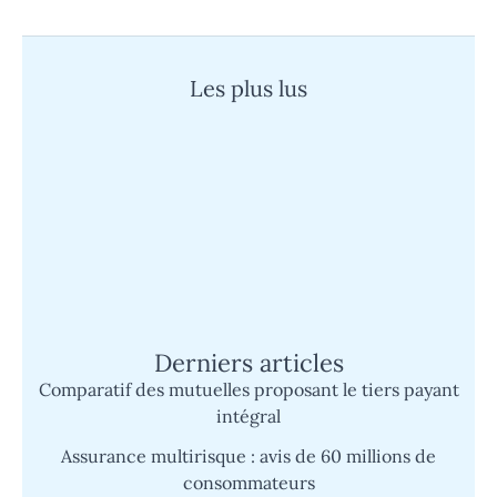
Les plus lus
Quand un cauchemar devient réalité :
l’histoire d’un super survivant face à
l’épreuve
Mutuelle Sp Santé : découvrez son
fonctionnement et les avantages du tiers
payant simplifié
Derniers articles
Comparatif des mutuelles proposant le tiers payant
intégral
Assurance multirisque : avis de 60 millions de
consommateurs