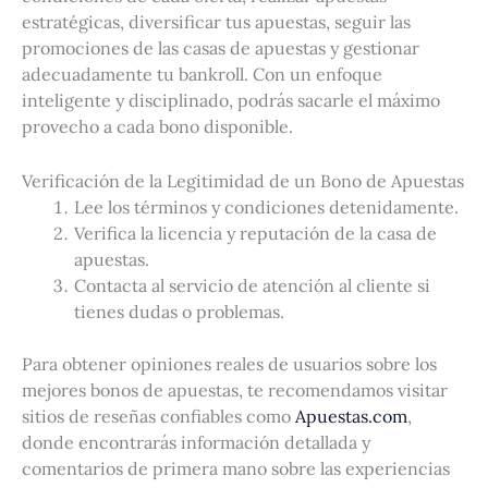
estratégicas, diversificar tus apuestas, seguir las
promociones de las casas de apuestas y gestionar
adecuadamente tu bankroll. Con un enfoque
inteligente y disciplinado, podrás sacarle el máximo
provecho a cada bono disponible.
Verificación de la Legitimidad de un Bono de Apuestas
Lee los términos y condiciones detenidamente.
Verifica la licencia y reputación de la casa de
apuestas.
Contacta al servicio de atención al cliente si
tienes dudas o problemas.
Para obtener opiniones reales de usuarios sobre los
mejores bonos de apuestas, te recomendamos visitar
sitios de reseñas confiables como
Apuestas.com
,
donde encontrarás información detallada y
comentarios de primera mano sobre las experiencias