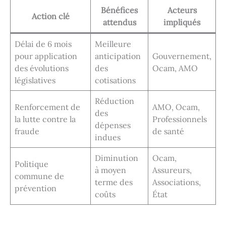
Bénéfices
Acteurs
Action clé
attendus
impliqués
Délai de 6 mois
Meilleure
pour application
anticipation
Gouvernement,
des évolutions
des
Ocam, AMO
législatives
cotisations
Réduction
Renforcement de
AMO, Ocam,
des
la lutte contre la
Professionnels
dépenses
fraude
de santé
indues
Diminution
Ocam,
Politique
à moyen
Assureurs,
commune de
terme des
Associations,
prévention
coûts
État