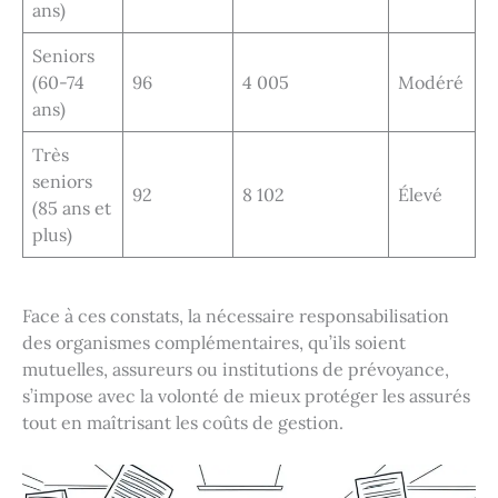
ans)
Seniors
(60-74
96
4 005
Modéré
ans)
Très
seniors
92
8 102
Élevé
(85 ans et
plus)
Face à ces constats, la nécessaire responsabilisation
des organismes complémentaires, qu’ils soient
mutuelles, assureurs ou institutions de prévoyance,
s’impose avec la volonté de mieux protéger les assurés
tout en maîtrisant les coûts de gestion.