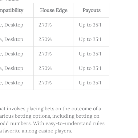
patibility
House Edge
Payouts
e, Desktop
2.70%
Up to 35:1
e, Desktop
2.70%
Up to 35:1
e, Desktop
2.70%
Up to 35:1
e, Desktop
2.70%
Up to 35:1
e, Desktop
2.70%
Up to 35:1
hat involves placing bets on the outcome of a
rious betting options, including betting on
n/odd numbers. With easy-to-understand rules
a favorite among casino players.