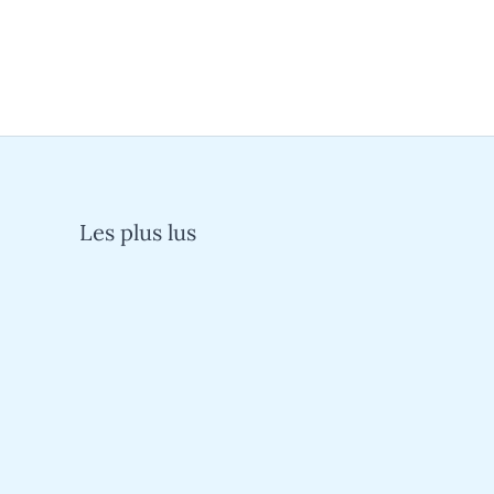
Les plus lus
Quand un cauchemar devient réalité :
l’histoire d’un super survivant face à
l’épreuve
Mutuelle Sp Santé : découvrez son
fonctionnement et les avantages du
tiers payant simplifié