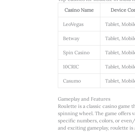
Casino Name
Device Com
LeoVegas
Tablet, Mobil
Betway
Tablet, Mobil
Spin Casino
Tablet, Mobil
10CRIC
Tablet, Mobil
Casumo
Tablet, Mobil
Gameplay and Features
Roulette is a classic casino game t
spinning wheel. The game offers va
specific numbers, colors, or eve
and exciting gameplay, roulette is 