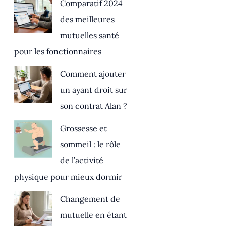
Comparatif 2024
des meilleures
mutuelles santé
pour les fonctionnaires
Comment ajouter
un ayant droit sur
son contrat Alan ?
Grossesse et
sommeil : le rôle
de l’activité
physique pour mieux dormir
Changement de
mutuelle en étant