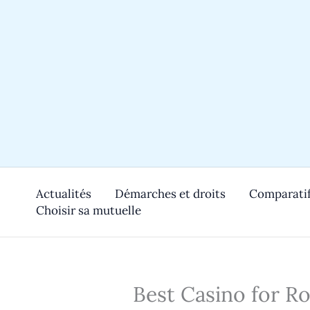
Aller
au
contenu
Actualités
Démarches et droits
Comparatif
Choisir sa mutuelle
Best Casino for Ro