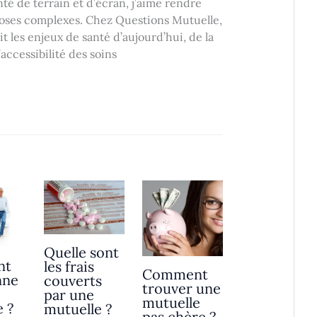
nté de terrain et d’écran, j’aime rendre
hoses complexes. Chez Questions Mutuelle,
it les enjeux de santé d’aujourd’hui, de la
’accessibilité des soins
Quelle sont
nt
les frais
Comment
nne
couverts
trouver une
par une
mutuelle
 ?
mutuelle ?
pas chère ?