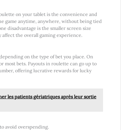
oulette on your tablet is the convenience and
y the game anytime, anywhere, without being tied
ne disadvantage is the smaller screen size
affect the overall gaming experience.
 depending on the type of bet you place. On
or most bets. Payouts in roulette can go up to
 number, offering lucrative rewards for lucky
les patients gériatriques après leur sortie
 to avoid overspending.