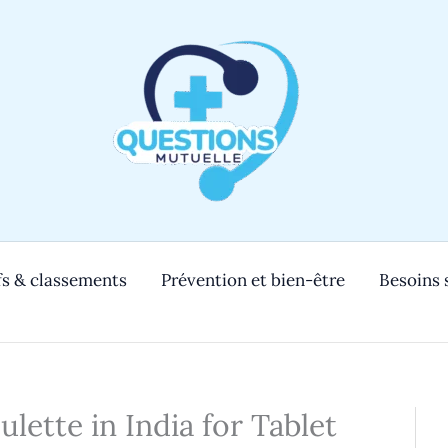
s & classements
Prévention et bien-être
Besoins 
ulette in India for Tablet