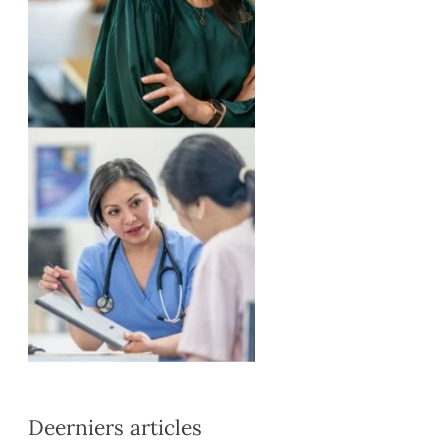
Deerniers articles