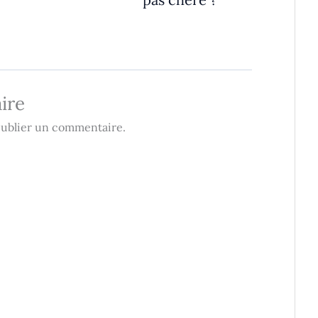
ire
ublier un commentaire.