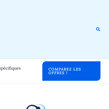
Reche
spécifiques
COMPAREZ LES
OFFRES !