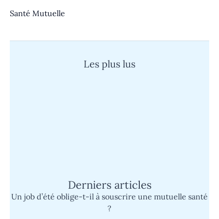
Santé Mutuelle
Les plus lus
Quand un cauchemar devient réalité :
l’histoire d’un super survivant face à
l’épreuve
Mutuelle Sp Santé : découvrez son
fonctionnement et les avantages du tiers
payant simplifié
Derniers articles
Un job d’été oblige-t-il à souscrire une mutuelle santé
?