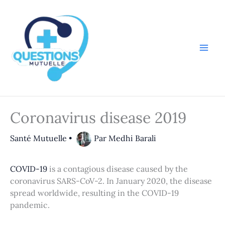
Aller
au
contenu
Coronavirus disease 2019
Santé Mutuelle
•
Par
Medhi Barali
COVID-19
is a contagious disease caused by the
coronavirus SARS-CoV-2. In January 2020, the disease
spread worldwide, resulting in the COVID-19
pandemic.