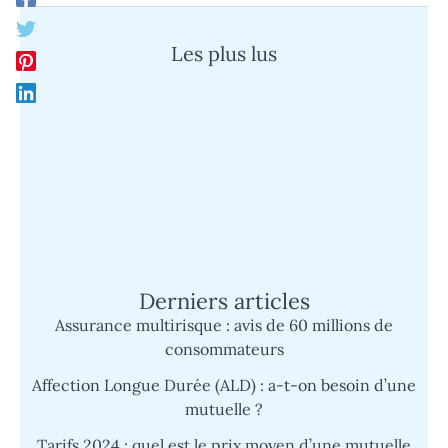
Les plus lus
Quand un cauchemar devient réalité :
l’histoire d’un super survivant face à
l’épreuve
Mutuelle Sp Santé : découvrez son
fonctionnement et les avantages du tiers
payant simplifié
Derniers articles
Assurance multirisque : avis de 60 millions de
consommateurs
Affection Longue Durée (ALD) : a-t-on besoin d’une
mutuelle ?
Tarifs 2024 : quel est le prix moyen d’une mutuelle