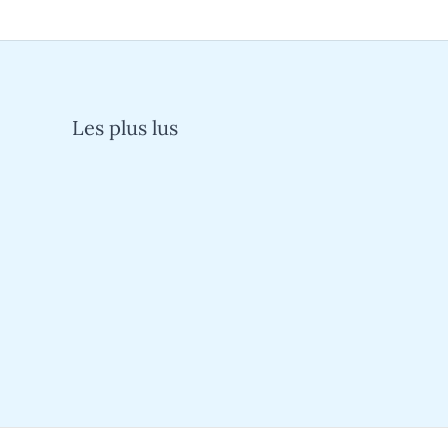
Les plus lus
Quand un cauchemar devient réalité :
l’histoire d’un super survivant face à
l’épreuve
Mutuelle Sp Santé : découvrez son
fonctionnement et les avantages du
tiers payant simplifié